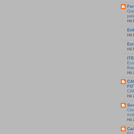
Fer
Out
pel
Há 
Eri
Há 
Est
Há 
IT
Eco
Bras
Há 
CA
FO
CA
Há 
So
Cir
mídi
Há 
Ca
EU