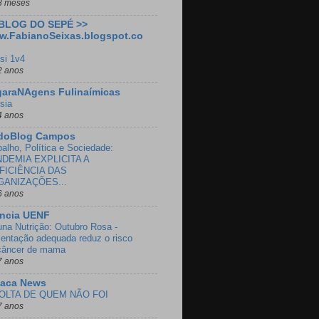
8 meses
 BLOG DO SEPÉ >>
w.FabianoSeixas.blogspot.co
si 1v4
2 anos
garaNAgens Fulinaímicas
sia
4 anos
doBlog Campos
balho, Política e Sociedade:
DEMIA EXPLICITA A
FICIÊNCIA DAS
GANIZAÇÕES...
6 anos
ência UENF
una Nutrição: Outubro Rosa -
mentação adequada reduz o risco
câncer de mama
7 anos
oaca News
OLTA DE QUEM NÃO FOI
7 anos