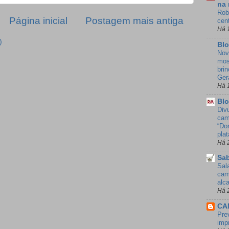
na 
Rob
Página inicial
Postagem mais antiga
cen
Há 
)
Blo
Nov
mos
bri
Ger
Há 
Blo
Div
cam
“Do
pla
Há 
Sab
Sal
cam
alc
Há 
CA
Pre
imp