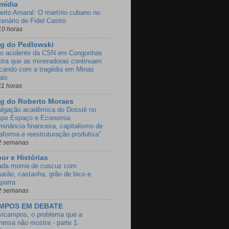
mídia
erto Amaral: O martírio cubano no
tenário de Fidel Castro
10 horas
g do Pedlowski
o acidente da CSN em Congonhas
tra que as mineradoras continuam
ncando com a tragédia em Minas
ais
11 horas
g do Roberto Moraes
ulgação acadêmica do Dossiê no
po Espaço e Economia:
minância financeira, capitalismo de
taforma e reestruturação produtiva”
2 semanas
or e Histórias
ada morna de cuscuz com
arão, castanha, grão de bico e
aparra
2 semanas
MPOS EM DEBATE
vicampos, o problema que a
rensa não mostra - parte 1