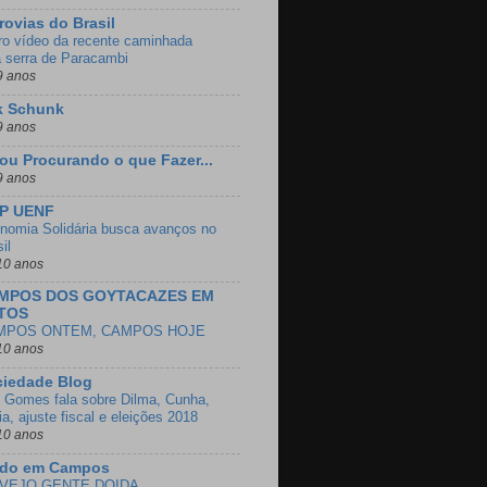
rovias do Brasil
ro vídeo da recente caminhada
a serra de Paracambi
9 anos
k Schunk
9 anos
ou Procurando o que Fazer...
9 anos
EP UENF
nomia Solidária busca avanços no
il
10 anos
MPOS DOS GOYTACAZES EM
TOS
MPOS ONTEM, CAMPOS HOJE
10 anos
ciedade Blog
o Gomes fala sobre Dilma, Cunha,
a, ajuste fiscal e eleições 2018
10 anos
ido em Campos
 VEJO GENTE DOIDA