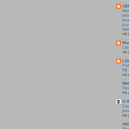
UE
Mes
pito
lev
já 
pel
Há 
Ma
Clau
Há 
LI
Pre
R$ 
Há 
Wal
Des
Há 
O I
Cam
pun
Há 
#R
Blo