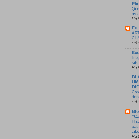
Pla
Que
as 
Há 
Eu 
AR
CH
Há 
Ec
Blo
sit
Há 
BL
UM
DI
Car
den
Há 
Blo
"C
Hac
para
cib
Há 