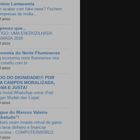
nície Lamacenta
r acabar com fake news? Fechem
empresas de mídia...
8 anos
penso que...
TIGO: UMA ENCRUZILHADA
AMADA 2018
8 anos
onomia do Norte Fluminense
g economia norte fluminense vira
e.coneflu.com.br
8 anos
OG DO DIGNIDADE!!! POR
A CAMPOS MORALIZADA,
GNA E JUSTA!
a Instal WhatsApp untuk iPad
gan Mudah dan Cepat
9 anos
gue do Marcos Valerio
abeludo"!
kers usam moeda virtual de game
 lavar dinheiro e financiar
ercrime - COMPUTERWORLD
9 anos