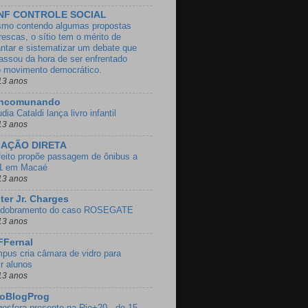
NF CONTROLE SOCIAL
mo contendo algumas propostas
rescas, o sítio tem o mérito de
antar e sistematizar um debate que
passou da hora de ser enfrentado
o movimento democrático.
13 anos
ncomunando
dia Cataldi lança livro infantil
13 anos
GAÇÃO DIRETA
feito propõe passagem de ônibus a
1 em Macaé
13 anos
ter Jr. Charges
dobramento do caso ROSEGATE
13 anos
FFernal
pus cria câmara de vidro para
ir alunos
13 anos
ioBlogProg
gosfera presente na Rio+20 - de 15