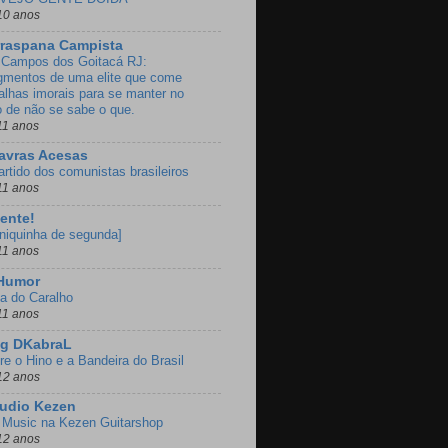
10 anos
rraspana Campista
Campos dos Goitacá RJ:
gmentos de uma elite que come
alhas imorais para se manter no
o de não se sabe o que.
11 anos
avras Acesas
artido dos comunistas brasileiros
11 anos
ente!
oniquinha de segunda]
11 anos
 Humor
a do Caralho
11 anos
og DKabraL
re o Hino e a Bandeira do Brasil
12 anos
udio Kezen
Music na Kezen Guitarshop
12 anos