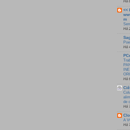
Há 
<<
ww
m
Sen
Há 
Sa
Poe
Há 
PC
Tra
PAN
INE
OR
Há 
Ci
Col
ali
de 
Há 
Cl
A V
Há 