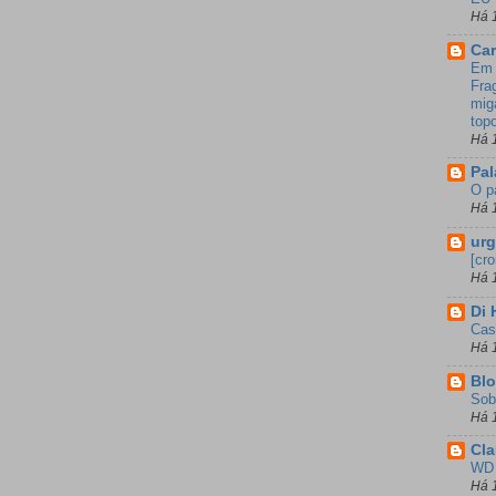
Há 
Ca
Em 
Fra
mig
top
Há 
Pal
O p
Há 
urg
[cr
Há 
Di
Cas
Há 
Bl
Sob
Há 
Cla
WD 
Há 