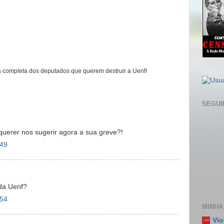
ta completa dos deputados que querem destruir a Uenf!
SEGUI
 querer nos sugerir agora a sua greve?!
:49
 da Uenf?
:54
MINHA
Vio