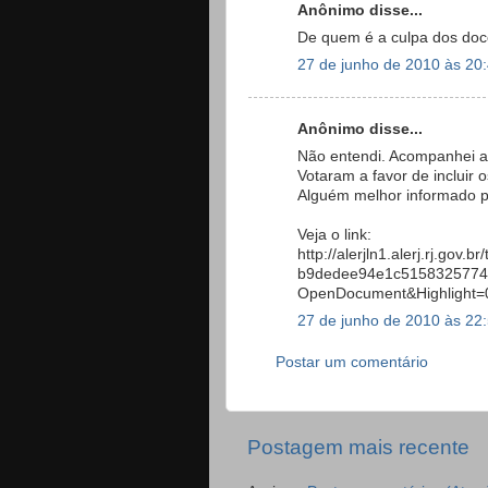
Anônimo disse...
De quem é a culpa dos doce
27 de junho de 2010 às 20
Anônimo disse...
Não entendi. Acompanhei a 
Votaram a favor de incluir
Alguém melhor informado po
Veja o link:
http://alerjln1.alerj.rj.go
b9dedee94e1c5158325774
OpenDocument&Highlight
27 de junho de 2010 às 22
Postar um comentário
Postagem mais recente