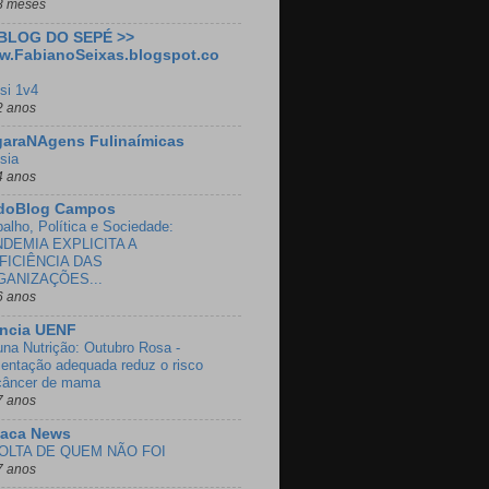
8 meses
 BLOG DO SEPÉ >>
w.FabianoSeixas.blogspot.co
si 1v4
2 anos
garaNAgens Fulinaímicas
sia
4 anos
doBlog Campos
balho, Política e Sociedade:
DEMIA EXPLICITA A
FICIÊNCIA DAS
GANIZAÇÕES...
6 anos
ência UENF
una Nutrição: Outubro Rosa -
mentação adequada reduz o risco
câncer de mama
7 anos
oaca News
OLTA DE QUEM NÃO FOI
7 anos