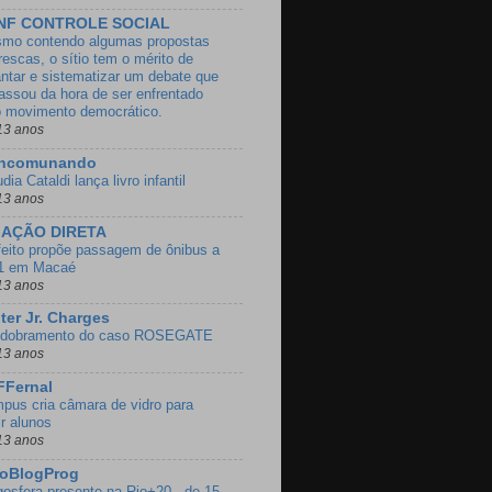
NF CONTROLE SOCIAL
mo contendo algumas propostas
rescas, o sítio tem o mérito de
antar e sistematizar um debate que
passou da hora de ser enfrentado
o movimento democrático.
13 anos
ncomunando
dia Cataldi lança livro infantil
13 anos
GAÇÃO DIRETA
feito propõe passagem de ônibus a
1 em Macaé
13 anos
ter Jr. Charges
dobramento do caso ROSEGATE
13 anos
FFernal
pus cria câmara de vidro para
ir alunos
13 anos
ioBlogProg
gosfera presente na Rio+20 - de 15