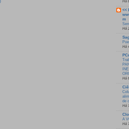
)
Há 
<<
ww
m
Sen
Há 
Sa
Poe
Há 
PC
Tra
PAN
INE
OR
Há 
Ci
Col
ali
de 
Há 
Cl
A V
Há 