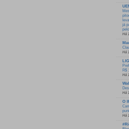
UE
Mes
pito
lev
já 
pel
Há 
Ma
Clau
Há 
LI
Pre
R$ 
Há 
Wal
Des
Há 
O I
Cam
pun
Há 
#R
Blo