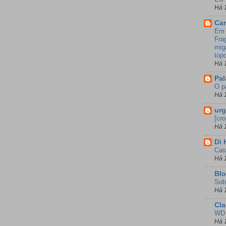
Há 
Ca
Em 
Fra
mig
top
Há 
Pal
O p
Há 
urg
[cr
Há 
Di
Cas
Há 
Bl
Sob
Há 
Cla
WD 
Há 