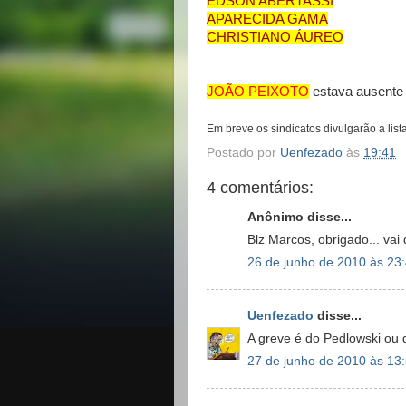
EDSON ABERTASSI
APARECIDA GAMA
CHRISTIANO ÁUREO
JOÃO PEIXOTO
estava ausente
Em breve os sindicatos divulgarão a lis
Postado por
Uenfezado
às
19:41
4 comentários:
Anônimo disse...
Blz Marcos, obrigado... vai
26 de junho de 2010 às 23
Uenfezado
disse...
A greve é do Pedlowski ou
27 de junho de 2010 às 13