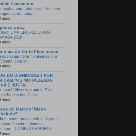
nície Lamacenta
r acabar com fake news? Fechem
empresas de mídia...
8 anos
penso que...
TIGO: UMA ENCRUZILHADA
AMADA 2018
8 anos
onomia do Norte Fluminense
g economia norte fluminense vira
e.coneflu.com.br
8 anos
OG DO DIGNIDADE!!! POR
A CAMPOS MORALIZADA,
GNA E JUSTA!
a Instal WhatsApp untuk iPad
gan Mudah dan Cepat
9 anos
gue do Marcos Valerio
abeludo"!
kers usam moeda virtual de game
 lavar dinheiro e financiar
ercrime - COMPUTERWORLD
9 anos