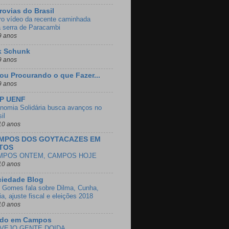
rovias do Brasil
ro vídeo da recente caminhada
a serra de Paracambi
9 anos
k Schunk
9 anos
ou Procurando o que Fazer...
9 anos
EP UENF
nomia Solidária busca avanços no
il
10 anos
MPOS DOS GOYTACAZES EM
TOS
MPOS ONTEM, CAMPOS HOJE
10 anos
ciedade Blog
o Gomes fala sobre Dilma, Cunha,
a, ajuste fiscal e eleições 2018
10 anos
ido em Campos
 VEJO GENTE DOIDA