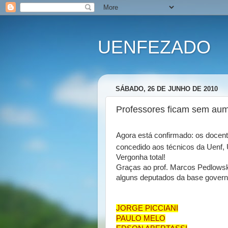
UENFEZADO
SÁBADO, 26 DE JUNHO DE 2010
Professores ficam sem aum
Agora está confirmado: os docen
concedido aos técnicos da Uenf, U
Vergonha total!
Graças ao prof.
Marcos Pedlowski
alguns deputados da base govern
JORGE PICCIANI
PAULO MELO