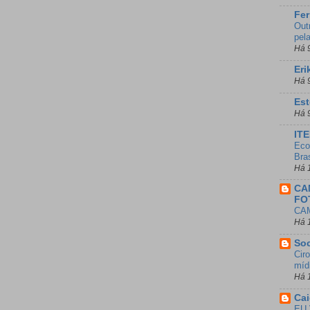
Fer
Out
pel
Há 
Eri
Há 
Est
Há 
IT
Eco
Bras
Há 
CA
FO
CA
Há 
So
Cir
mídi
Há 
Ca
EU