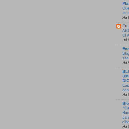
Pla
Que
as 
Há 
Eu 
AR
CH
Há 
Ec
Blo
sit
Há 
BL
UM
DI
Car
den
Há 
Blo
"C
Hac
para
cib
Há 