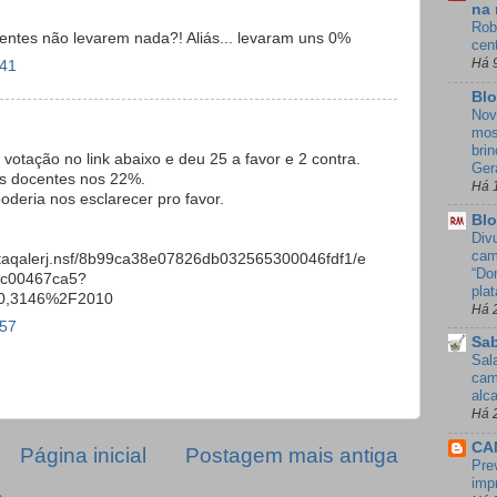
na 
Rob
ntes não levarem nada?! Aliás... levaram uns 0%
cen
Há 
:41
Blo
Nov
mos
bri
votação no link abaixo e deu 25 a favor e 2 contra.
Ger
 os docentes nos 22%.
Há 
deria nos esclarecer pro favor.
Blo
Div
cam
v.br/taqalerj.nsf/8b99ca38e07826db032565300046fdf1/e
“Do
c00467ca5?
pla
=0,3146%2F2010
Há 
:57
Sab
Sal
cam
alc
Há 
CA
Página inicial
Postagem mais antiga
Pre
imp