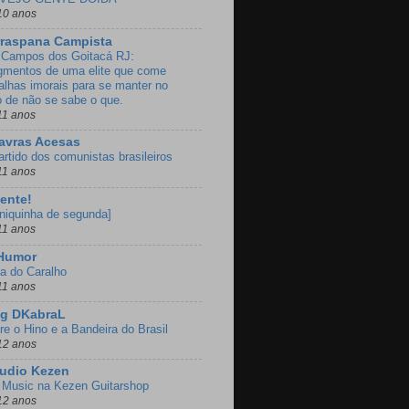
10 anos
rraspana Campista
Campos dos Goitacá RJ:
gmentos de uma elite que come
alhas imorais para se manter no
o de não se sabe o que.
11 anos
avras Acesas
artido dos comunistas brasileiros
11 anos
ente!
oniquinha de segunda]
11 anos
 Humor
a do Caralho
11 anos
og DKabraL
re o Hino e a Bandeira do Brasil
12 anos
udio Kezen
Music na Kezen Guitarshop
12 anos