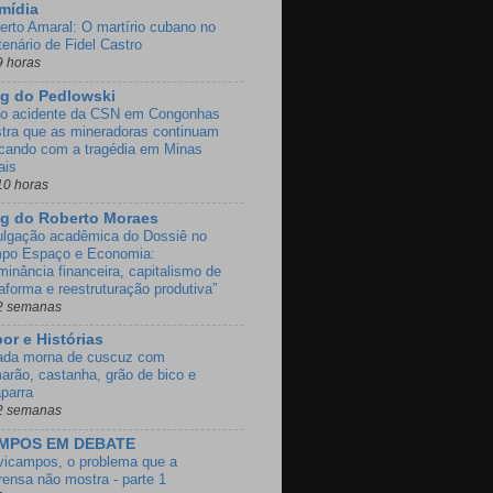
mídia
erto Amaral: O martírio cubano no
tenário de Fidel Castro
9 horas
g do Pedlowski
o acidente da CSN em Congonhas
tra que as mineradoras continuam
ncando com a tragédia em Minas
ais
10 horas
g do Roberto Moraes
ulgação acadêmica do Dossiê no
po Espaço e Economia:
minância financeira, capitalismo de
taforma e reestruturação produtiva”
2 semanas
or e Histórias
ada morna de cuscuz com
arão, castanha, grão de bico e
aparra
2 semanas
MPOS EM DEBATE
vicampos, o problema que a
rensa não mostra - parte 1